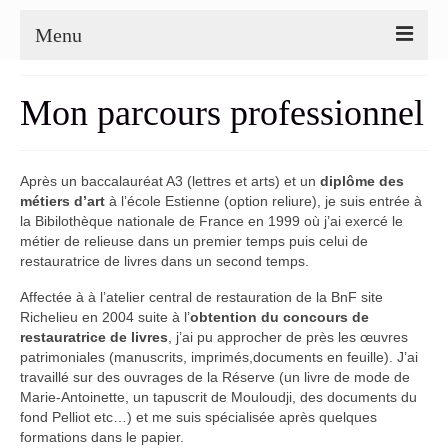
Menu
Mon pédigree
Mon parcours professionnel
Les fleurs
Paysages et impressions de voyage
Après un baccalauréat A3 (lettres et arts) et un
diplôme des
métiers d’art
à l’école Estienne (option reliure), je suis entrée à
Les végétaux
la Bibilothèque nationale de France en 1999 où j’ai exercé le
métier de relieuse dans un premier temps puis celui de
Abstraction
restauratrice de livres dans un second temps.
Expositions
Affectée à à l’atelier central de restauration de la BnF site
Richelieu en 2004 suite à l’
obtention du concours de
Les bandes dessinées
restauratrice de livres
, j’ai pu approcher de près les œuvres
patrimoniales (manuscrits, imprimés,documents en feuille). J’ai
Projet : De fil et de soi-même
travaillé sur des ouvrages de la Réserve (un livre de mode de
Marie-Antoinette, un tapuscrit de Mouloudji, des documents du
fond Pelliot etc…) et me suis spécialisée après quelques
formations dans le papier.