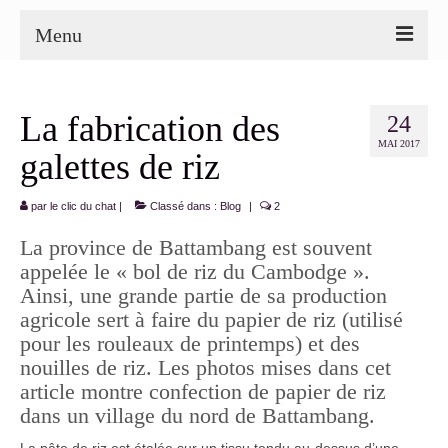
Menu
Mon pédigree
La fabrication des
24
Les fleurs
MAI 2017
galettes de riz
Paysages et impressions de voyage
par
le clic du chat
|
Classé dans :
Blog
|
2
Les végétaux
La province de Battambang est souvent
Abstraction
appelée le « bol de riz du Cambodge ».
Ainsi, une grande partie de sa production
Expositions
agricole sert à faire du papier de riz (utilisé
Les bandes dessinées
pour les rouleaux de printemps) et des
nouilles de riz. Les photos mises dans cet
Projet : De fil et de soi-même
article montre confection de papier de riz
dans un village du nord de Battambang.